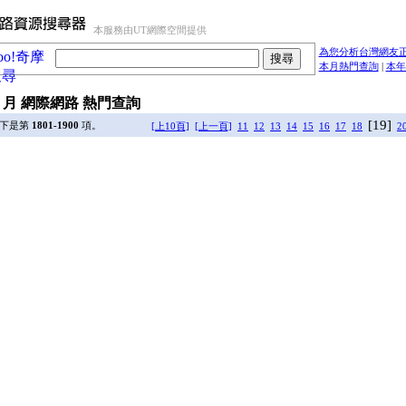
本服務由UT網際空間提供
為您分析台灣網友正
本月熱門查詢
|
本年
 08 月 網際網路 熱門查詢
[19]
以下是第
1801-1900
項。
[上10頁]
[上一頁]
11
12
13
14
15
16
17
18
2